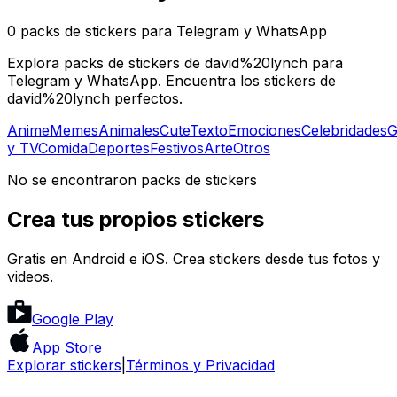
0 packs de stickers para Telegram y WhatsApp
Explora packs de stickers de david%20lynch para
Telegram y WhatsApp. Encuentra los stickers de
david%20lynch perfectos.
Anime
Memes
Animales
Cute
Texto
Emociones
Celebridades
G
y TV
Comida
Deportes
Festivos
Arte
Otros
No se encontraron packs de stickers
Crea tus propios stickers
Gratis en Android e iOS. Crea stickers desde tus fotos y
videos.
Google Play
App Store
Explorar stickers
|
Términos y Privacidad