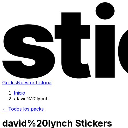
Guides
Nuestra historia
Inicio
›
david%20lynch
← Todos los packs
david%20lynch Stickers