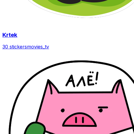
Krtek
30 stickers
movies_tv