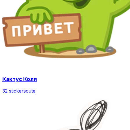
Кактус Коля
32 stickers
cute