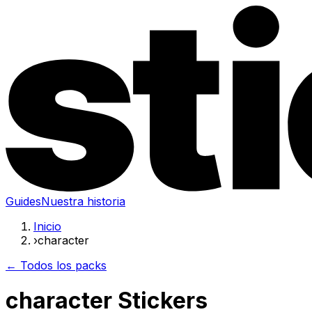
Guides
Nuestra historia
Inicio
›
character
← Todos los packs
character Stickers