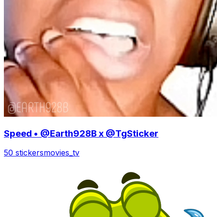
Speed • @Earth928B x @TgSticker
50 stickers
movies_tv