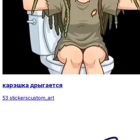
карэшка дрыгается
53 stickers
custom_art