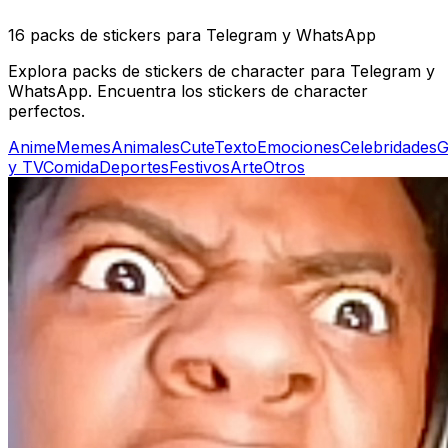
16 packs de stickers para Telegram y WhatsApp
Explora packs de stickers de character para Telegram y
WhatsApp. Encuentra los stickers de character
perfectos.
Anime
Memes
Animales
Cute
Texto
Emociones
Celebridades
G
y TV
Comida
Deportes
Festivos
Arte
Otros