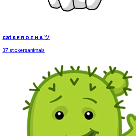
cat s ᴇ ʀ ᴏ ᴢ ʜ ᴀ ツ
37 stickers
animals