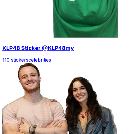
KLP48 Sticker @KLP48my
110 stickers
celebrities