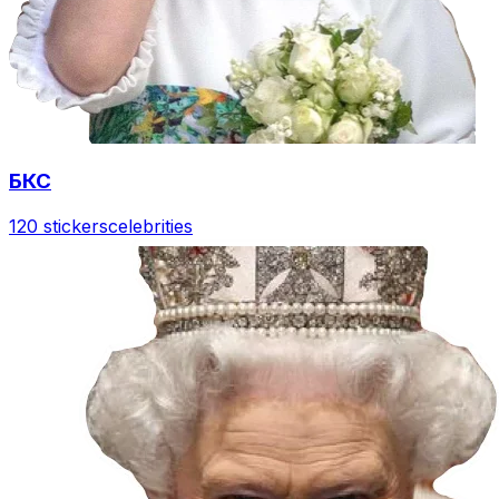
БКС
120 stickers
celebrities