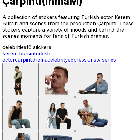
Çarpıntı(İnmaM)
A collection of stickers featuring Turkish actor Kerem
Bürsin and scenes from the production Çarpıntı. These
stickers capture a variety of moods and behind-the-
scenes moments for fans of Turkish dramas.
celebrities
18 stickers
kerem bursin
turkish
actor
carpinti
drama
celebrity
expressions
tv series