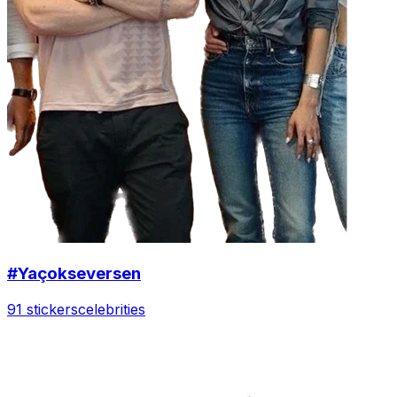
#Yaçokseversen
91 stickers
celebrities