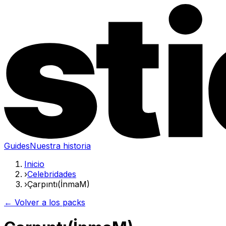
Guides
Nuestra historia
Inicio
›
Celebridades
›
Çarpıntı(İnmaM)
← Volver a los packs