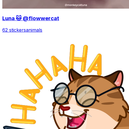
Luna 🐱 @flowwercat
62 stickers
animals