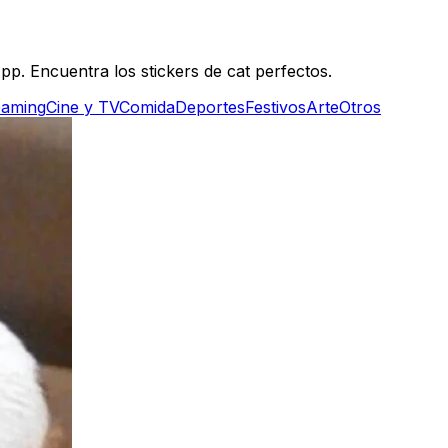
p. Encuentra los stickers de cat perfectos.
aming
Cine y TV
Comida
Deportes
Festivos
Arte
Otros