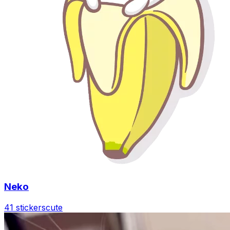
Neko
41 stickers
cute