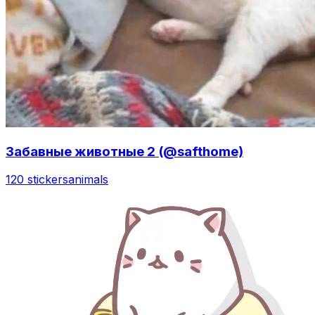
Забавные животные 2 (@safthome)
120 stickers
animals