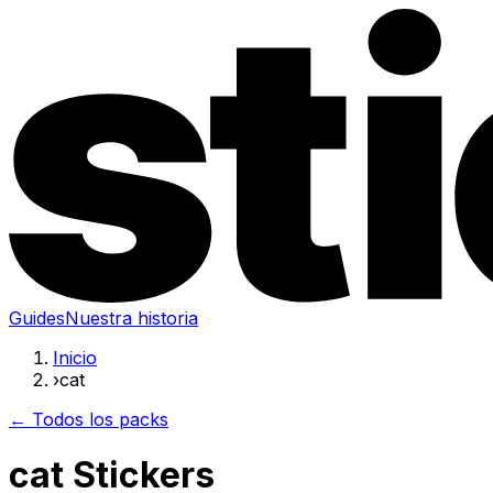
Guides
Nuestra historia
Inicio
›
cat
← Todos los packs
cat Stickers