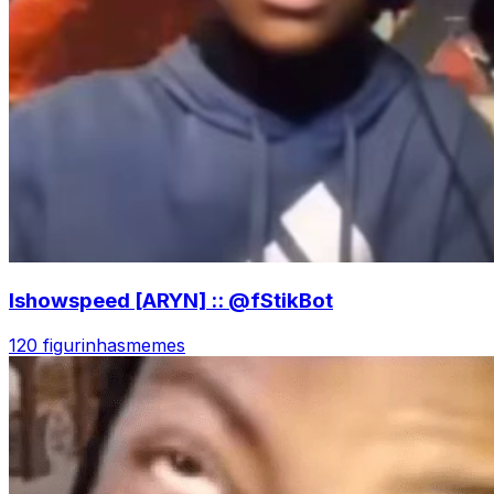
Ishowspeed [ARYN] :: @fStikBot
120 figurinhas
memes