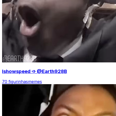
Ishowspeed ➩ @Earth928B
70 figurinhas
memes