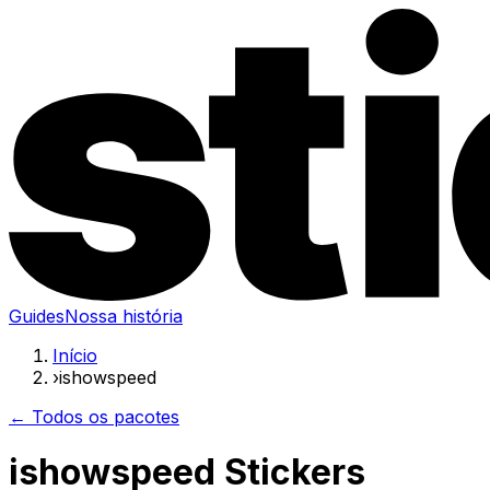
Guides
Nossa história
Início
›
ishowspeed
← Todos os pacotes
ishowspeed Stickers