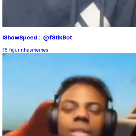
IShowSpeed :: @fStikBot
16 figurinhas
memes