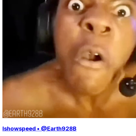
Ishowspeed • @Earth928B