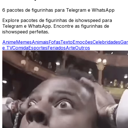
6 pacotes de figurinhas para Telegram e WhatsApp
Explore pacotes de figurinhas de ishowspeed para
Telegram e WhatsApp. Encontre as figurinhas de
ishowspeed perfeitas.
Anime
Memes
Animais
Fofas
Texto
Emoções
Celebridades
Ga
e TV
Comida
Esportes
Feriados
Arte
Outros