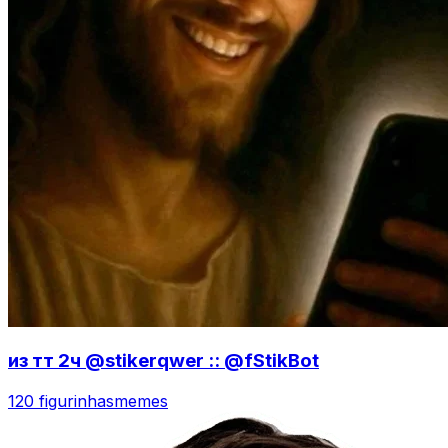
из тт 2ч @stikerqwer :: @fStikBot
120 figurinhas
memes