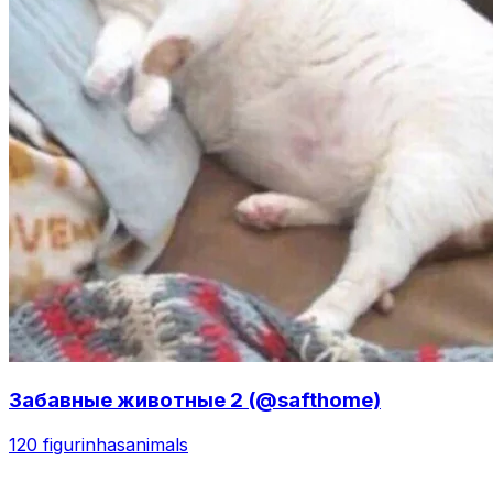
Забавные животные 2 (@safthome)
120 figurinhas
animals