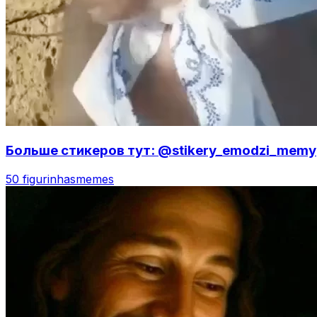
Больше стикеров тут: @stikery_emodzi_memy
50 figurinhas
memes