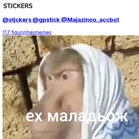
@stjckers @gpstick @Majazinoo_accbot
117 figurinhas
memes