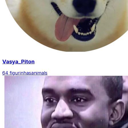
Vasya_Piton
64 figurinhas
animals