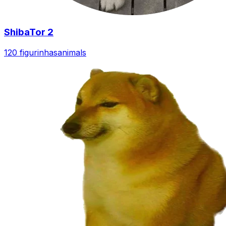
ShibaTor 2
120 figurinhas
animals