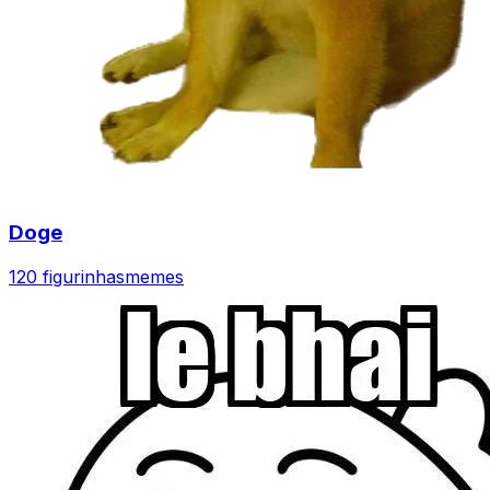
Doge
120 figurinhas
memes