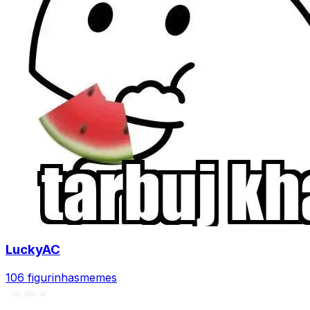
LuckyAC
106 figurinhas
memes