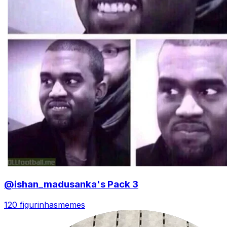
@ishan_madusanka's Pack 3
120 figurinhas
memes