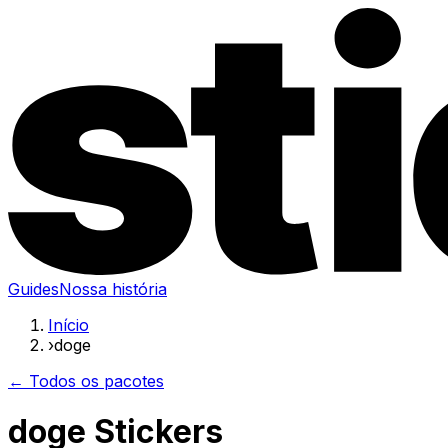
Guides
Nossa história
Início
›
doge
← Todos os pacotes
doge Stickers