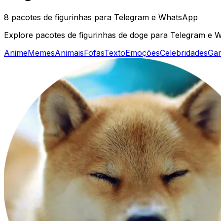
8 pacotes de figurinhas para Telegram e WhatsApp
Explore pacotes de figurinhas de doge para Telegram e W
Anime
Memes
Animais
Fofas
Texto
Emoções
Celebridades
Ga