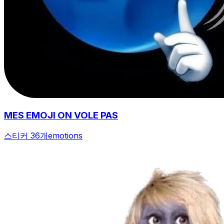
MES EMOJI ON VOLE PAS
스티커 36개
emotions