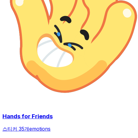
Hands for Friends
스티커 35개
emotions