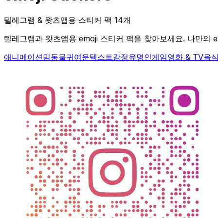
텔레그램 & 왓츠앱용 스티커 팩 14개
텔레그램과 왓츠앱용 emoji 스티커 팩을 찾아보세요. 나만의 e
애니메이션
밈
동물
귀여운
텍스트
감정
유명인
게임
영화 & TV
음