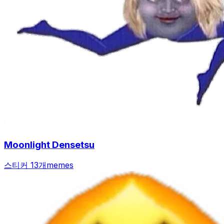
Moonlight Densetsu
스티커 13개
memes