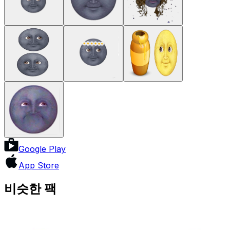
Google Play
App Store
비슷한 팩