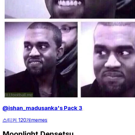
@ishan_madusanka's Pack 3
스티커 120개
memes
Moonlight Densetsu