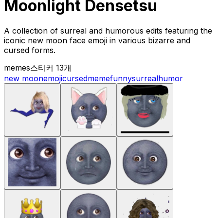
Moonlight Densetsu
A collection of surreal and humorous edits featuring the
iconic new moon face emoji in various bizarre and
cursed forms.
memes
스티커 13개
new moon
emoji
cursed
meme
funny
surreal
humor