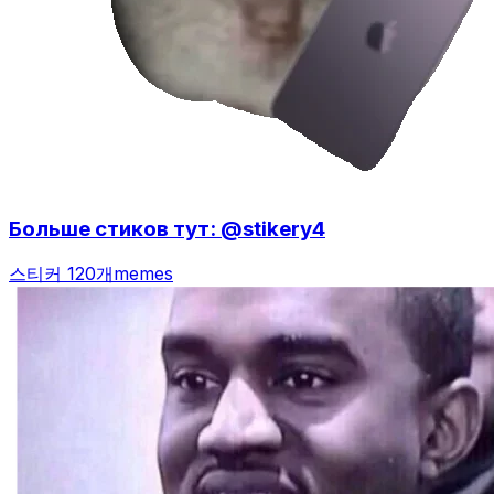
Больше стиков тут: @stikery4
스티커 120개
memes