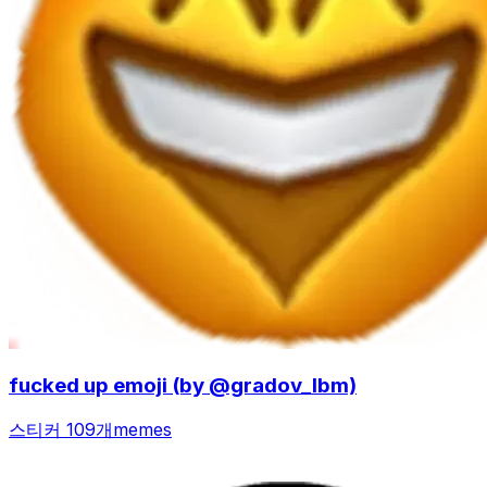
fucked up emoji (by @gradov_lbm)
스티커 109개
memes