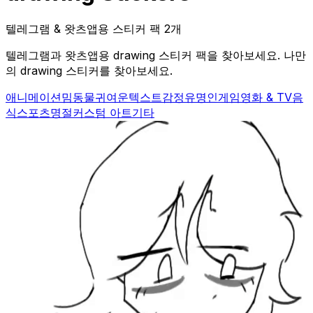
텔레그램 & 왓츠앱용 스티커 팩 2개
텔레그램과 왓츠앱용 drawing 스티커 팩을 찾아보세요. 나만
의 drawing 스티커를 찾아보세요.
애니메이션
밈
동물
귀여운
텍스트
감정
유명인
게임
영화 & TV
음
식
스포츠
명절
커스텀 아트
기타