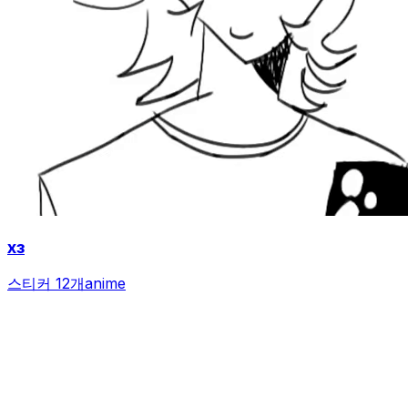
хз
스티커 12개
anime