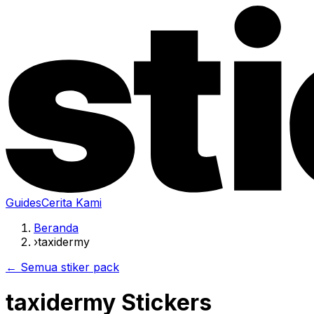
Guides
Cerita Kami
Beranda
›
taxidermy
← Semua stiker pack
taxidermy Stickers