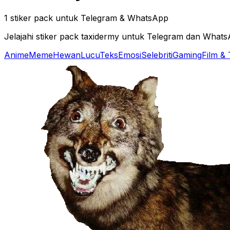
1 stiker pack untuk Telegram & WhatsApp
Jelajahi stiker pack taxidermy untuk Telegram dan What
Anime
Meme
Hewan
Lucu
Teks
Emosi
Selebriti
Gaming
Film &