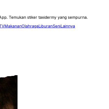
sApp. Temukan stiker taxidermy yang sempurna.
 TV
Makanan
Olahraga
Liburan
Seni
Lainnya