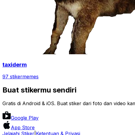
taxiderm
97 stiker
memes
Buat stikermu sendiri
Gratis di Android & iOS. Buat stiker dari foto dan video ka
Google Play
App Store
Jelajahi Stiker
|
Ketentuan & Privasi