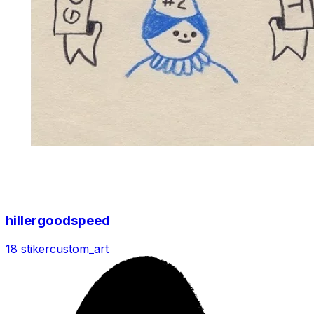
hillergoodspeed
18 stiker
custom_art