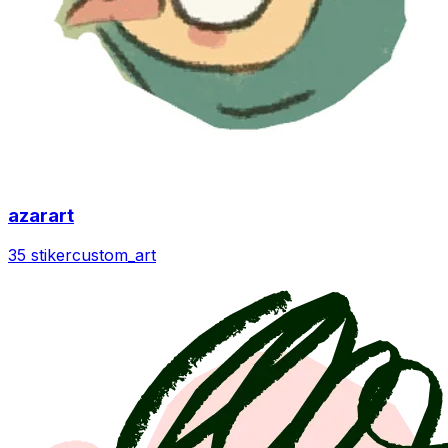
azarart
35 stiker
custom_art