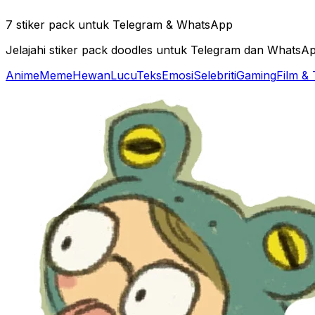
7 stiker pack untuk Telegram & WhatsApp
Jelajahi stiker pack doodles untuk Telegram dan WhatsA
Anime
Meme
Hewan
Lucu
Teks
Emosi
Selebriti
Gaming
Film &