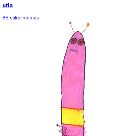
utia
86 stiker
memes