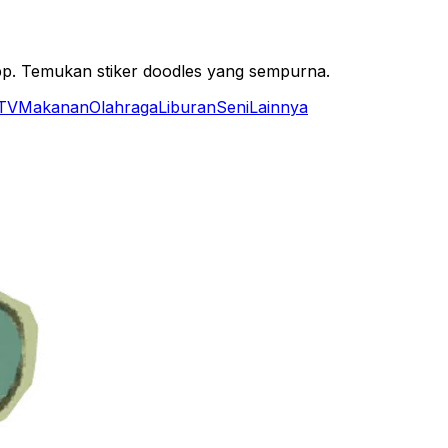
pp. Temukan stiker doodles yang sempurna.
 TV
Makanan
Olahraga
Liburan
Seni
Lainnya