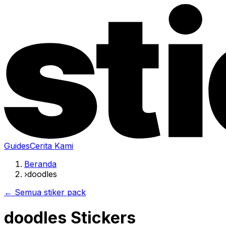
Guides
Cerita Kami
Beranda
›
doodles
← Semua stiker pack
doodles Stickers