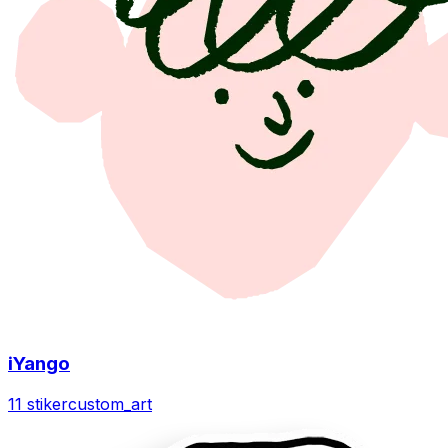
iYango
11 stiker
custom_art