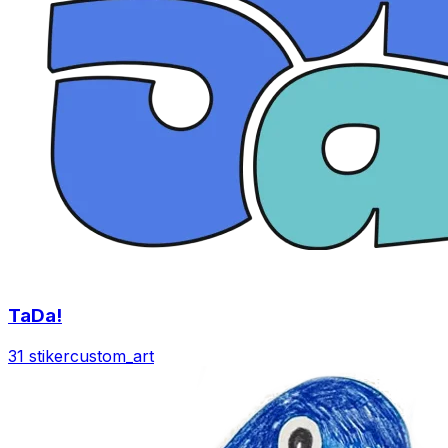
TaDa!
31 stiker
custom_art