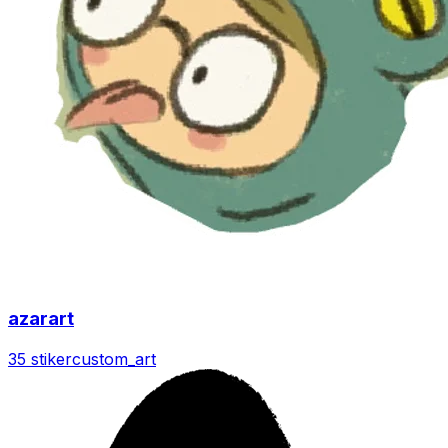
azarart
35 stiker
custom_art