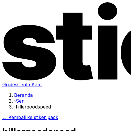
Guides
Cerita Kami
Beranda
›
Seni
›
hillergoodspeed
← Kembali ke stiker pack