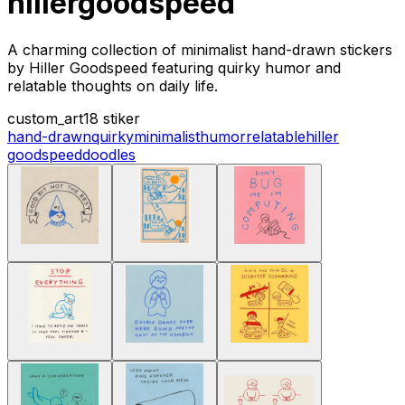
hillergoodspeed
A charming collection of minimalist hand-drawn stickers
by Hiller Goodspeed featuring quirky humor and
relatable thoughts on daily life.
custom_art
18 stiker
hand-drawn
quirky
minimalist
humor
relatable
hiller
goodspeed
doodles