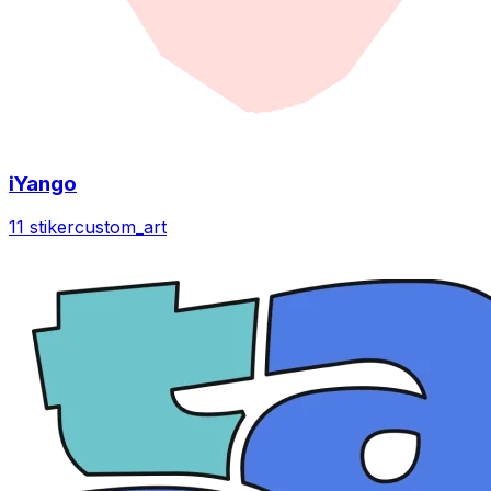
iYango
11 stiker
custom_art