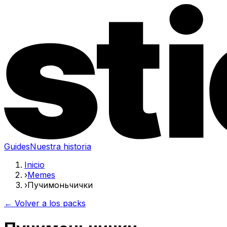
Guides
Nuestra historia
Inicio
›
Memes
›
Пучимоньчички
← Volver a los packs