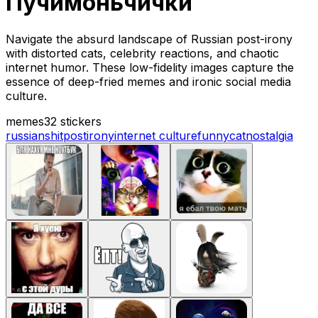
Пучимоньчички
Navigate the absurd landscape of Russian post-irony
with distorted cats, celebrity reactions, and chaotic
internet humor. These low-fidelity images capture the
essence of deep-fried memes and ironic social media
culture.
memes
32 stickers
russian
shitpost
irony
internet culture
funny
cat
nostalgia