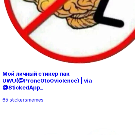
Мой личный стикер пак
UWU(@Prone0to0violence) | via
@StickedApp_
65 stickers
memes