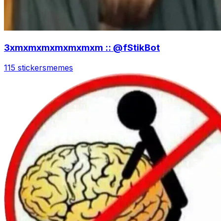
3xmxmxmxmxmxmxm :: @fStikBot
115 stickers
memes