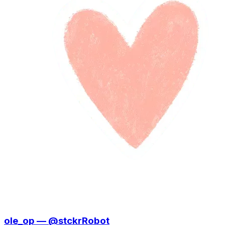
ole_op — @stckrRobot