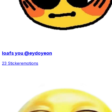
loafs you @eydoyeon
23 Sticker
emotions