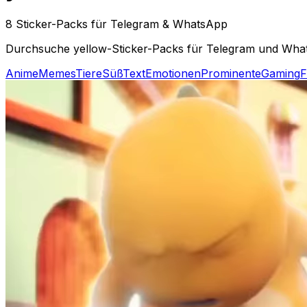
8 Sticker-Packs für Telegram & WhatsApp
Durchsuche yellow-Sticker-Packs für Telegram und Whats
Anime
Memes
Tiere
Süß
Text
Emotionen
Prominente
Gaming
F