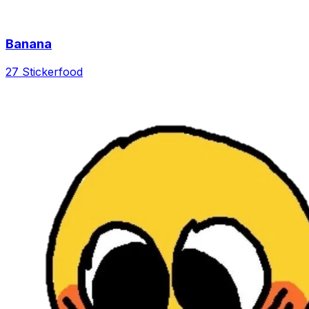
Banana
27 Sticker
food