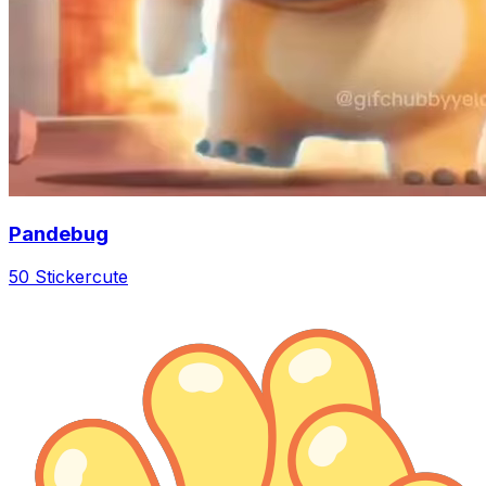
Pandebug
50 Sticker
cute