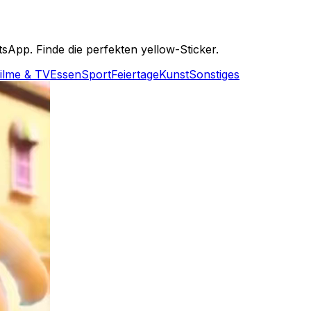
App. Finde die perfekten yellow-Sticker.
ilme & TV
Essen
Sport
Feiertage
Kunst
Sonstiges