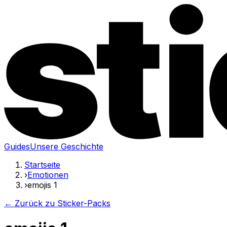
Guides
Unsere Geschichte
Startseite
›
Emotionen
›
emojis 1
← Zurück zu Sticker-Packs