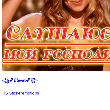
꧁💕𝓔𝓵𝓮𝓷𝓪💕꧂
118 Sticker
emotions