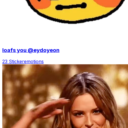
loafs you @eydoyeon
23 Sticker
emotions