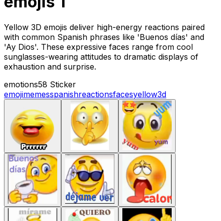
emojis 1
Yellow 3D emojis deliver high-energy reactions paired
with common Spanish phrases like 'Buenos días' and
'Ay Dios'. These expressive faces range from cool
sunglasses-wearing attitudes to dramatic displays of
exhaustion and surprise.
emotions
58 Sticker
emoji
memes
spanish
reactions
faces
yellow
3d