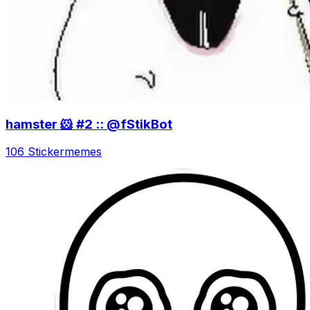
hamster 🐹 #2 :: @fStikBot
106 Sticker
memes