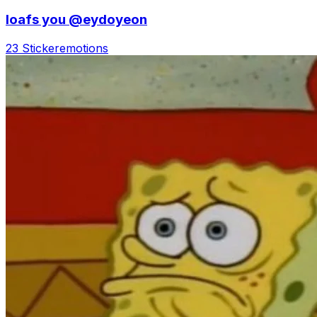
loafs you @eydoyeon
23 Sticker
emotions