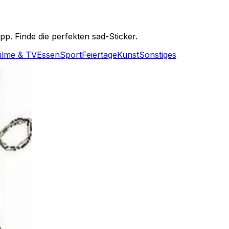
. Finde die perfekten sad-Sticker.
ilme & TV
Essen
Sport
Feiertage
Kunst
Sonstiges