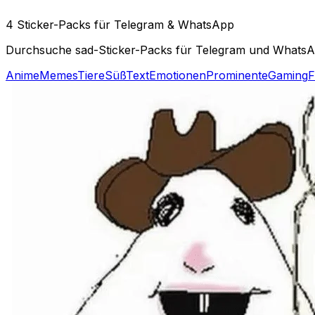
4 Sticker-Packs für Telegram & WhatsApp
Durchsuche sad-Sticker-Packs für Telegram und WhatsApp
Anime
Memes
Tiere
Süß
Text
Emotionen
Prominente
Gaming
F