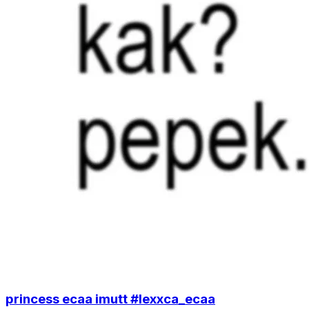
princess ecaa imutt #lexxca_ecaa