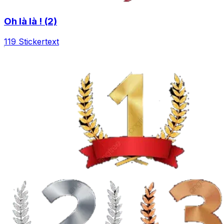
Oh là là ! (2)
119 Sticker
text