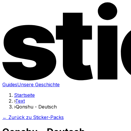
Guides
Unsere Geschichte
Startseite
›
Text
›
Qonshu - Deutsch
← Zurück zu Sticker-Packs