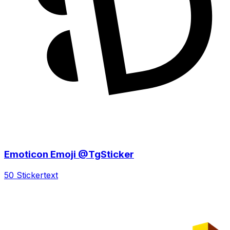
Emoticon Emoji @TgSticker
50 Sticker
text