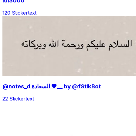
lol3000
120 Sticker
text
@notes_d السعادة 🤎__ by @fStikBot
22 Sticker
text