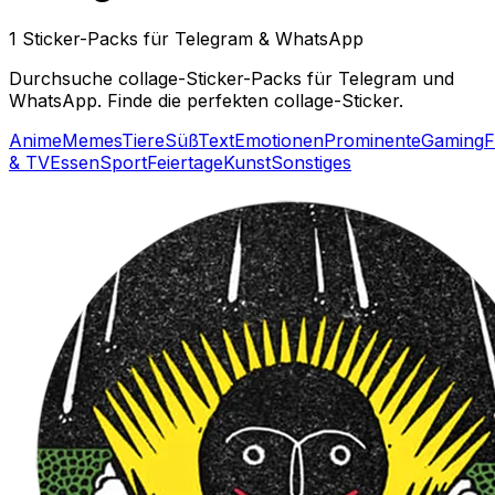
1 Sticker-Packs für Telegram & WhatsApp
Durchsuche collage-Sticker-Packs für Telegram und
WhatsApp. Finde die perfekten collage-Sticker.
Anime
Memes
Tiere
Süß
Text
Emotionen
Prominente
Gaming
F
& TV
Essen
Sport
Feiertage
Kunst
Sonstiges