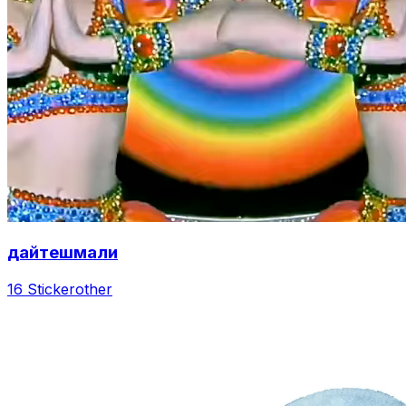
дайтешмали
16 Sticker
other