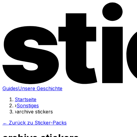
Guides
Unsere Geschichte
Startseite
›
Sonstiges
›
archive stickers
← Zurück zu Sticker-Packs