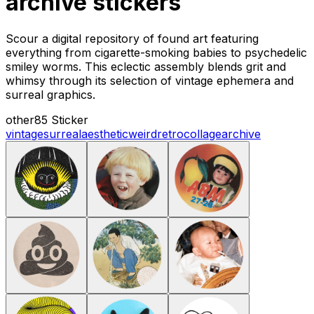
archive stickers
Scour a digital repository of found art featuring
everything from cigarette-smoking babies to psychedelic
smiley worms. This eclectic assembly blends grit and
whimsy through its selection of vintage ephemera and
surreal graphics.
other
85 Sticker
vintage
surreal
aesthetic
weird
retro
collage
archive