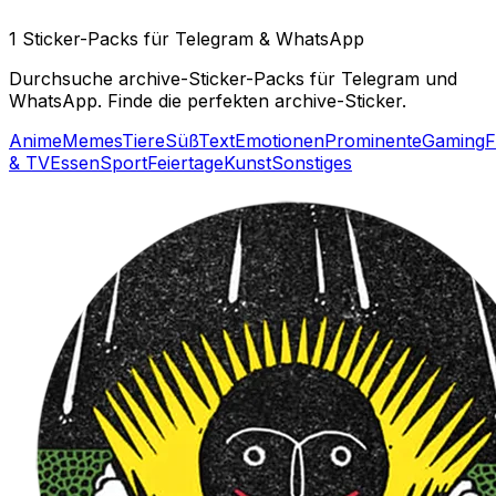
1 Sticker-Packs für Telegram & WhatsApp
Durchsuche archive-Sticker-Packs für Telegram und
WhatsApp. Finde die perfekten archive-Sticker.
Anime
Memes
Tiere
Süß
Text
Emotionen
Prominente
Gaming
F
& TV
Essen
Sport
Feiertage
Kunst
Sonstiges