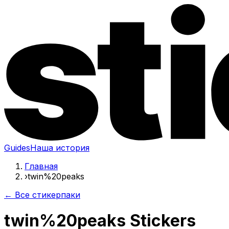
Guides
Наша история
Главная
›
twin%20peaks
← Все стикерпаки
twin%20peaks Stickers