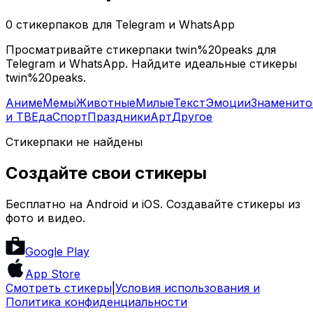
0 стикерпаков для Telegram и WhatsApp
Просматривайте стикерпаки twin%20peaks для
Telegram и WhatsApp. Найдите идеальные стикеры
twin%20peaks.
Аниме
Мемы
Животные
Милые
Текст
Эмоции
Знаменито
и ТВ
Еда
Спорт
Праздники
Арт
Другое
Стикерпаки не найдены
Создайте свои стикеры
Бесплатно на Android и iOS. Создавайте стикеры из
фото и видео.
Google Play
App Store
Смотреть стикеры
|
Условия использования и
Политика конфиденциальности