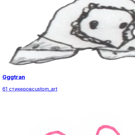
Gggtran
61 стикеров
custom_art