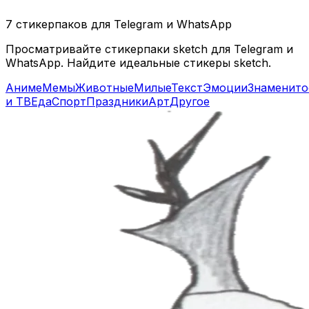
7 стикерпаков для Telegram и WhatsApp
Просматривайте стикерпаки sketch для Telegram и
WhatsApp. Найдите идеальные стикеры sketch.
Аниме
Мемы
Животные
Милые
Текст
Эмоции
Знаменито
и ТВ
Еда
Спорт
Праздники
Арт
Другое