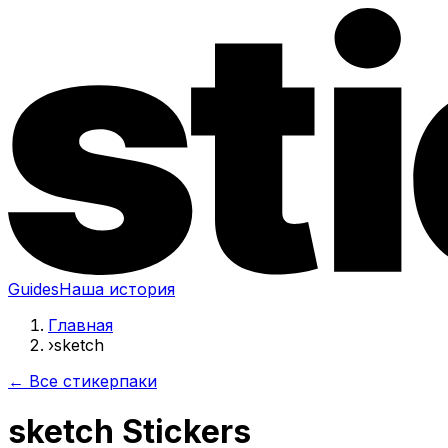
Guides
Наша история
Главная
›
sketch
← Все стикерпаки
sketch Stickers