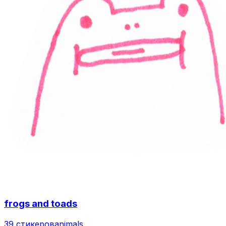
frogs and toads
39 стикеров
animals