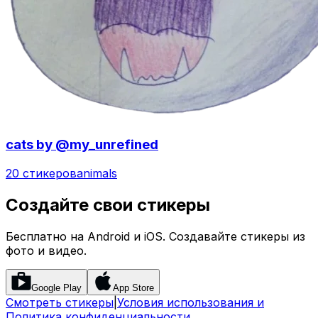
cats by @my_unrefined
20 стикеров
animals
Создайте свои стикеры
Бесплатно на Android и iOS. Создавайте стикеры из
фото и видео.
Google Play
App Store
Смотреть стикеры
|
Условия использования и
Политика конфиденциальности