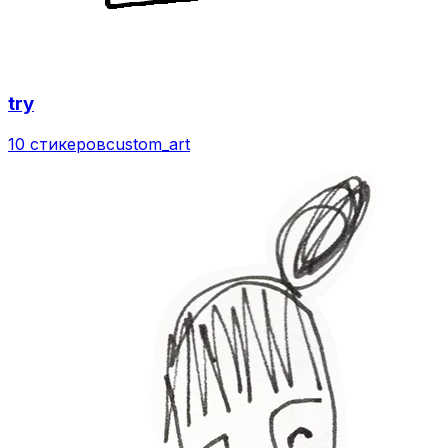
try
10 стикеров
custom_art