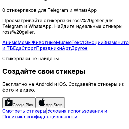
0 стикерпаков для Telegram и WhatsApp
Просматривайте стикерпаки ross%20geller для
Telegram и WhatsApp. Найдите идеальные стикеры
ross%20geller.
Аниме
Мемы
Животные
Милые
Текст
Эмоции
Знаменито
и ТВ
Еда
Спорт
Праздники
Арт
Другое
Стикерпаки не найдены
Создайте свои стикеры
Бесплатно на Android и iOS. Создавайте стикеры из
фото и видео.
Google Play
App Store
Смотреть стикеры
|
Условия использования и
Политика конфиденциальности