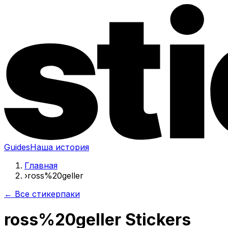
Guides
Наша история
Главная
›
ross%20geller
← Все стикерпаки
ross%20geller Stickers