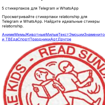
5 стикерпаков для Telegram и WhatsApp
Просматривайте стикерпаки relationship для
Telegram и WhatsApp. Найдите идеальные стикеры
relationship.
Аниме
Мемы
Животные
Милые
Текст
Эмоции
Знаменито
и ТВ
Еда
Спорт
Праздники
Арт
Другое