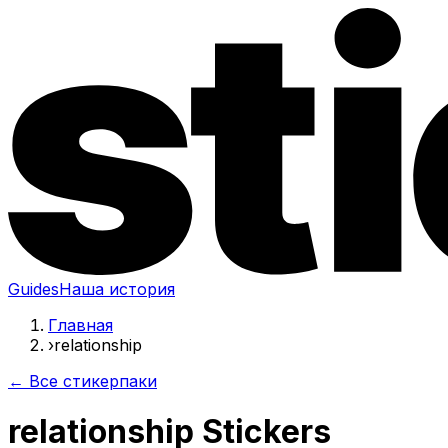
Guides
Наша история
Главная
›
relationship
← Все стикерпаки
relationship Stickers