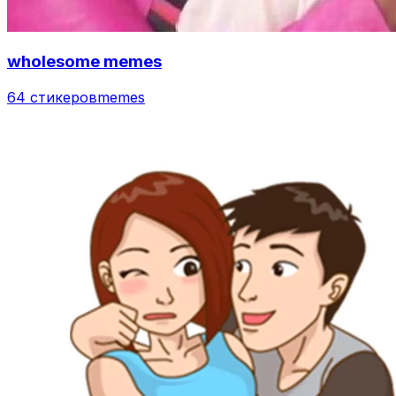
wholesome memes
64 стикеров
memes