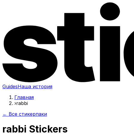
Guides
Наша история
Главная
›
rabbi
← Все стикерпаки
rabbi Stickers