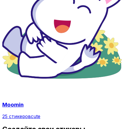
Moomin
25 стикеров
cute