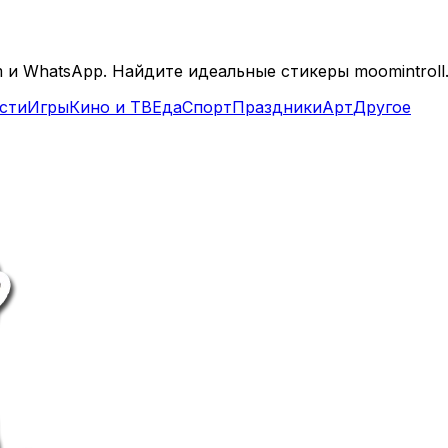
m и WhatsApp. Найдите идеальные стикеры moomintroll
сти
Игры
Кино и ТВ
Еда
Спорт
Праздники
Арт
Другое