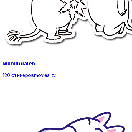
Mumindalen
120 стикеров
movies_tv