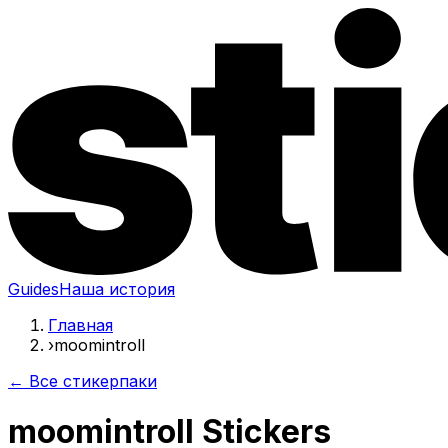
Guides
Наша история
Главная
›
moomintroll
← Все стикерпаки
moomintroll Stickers