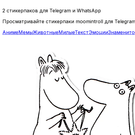
2 стикерпаков для Telegram и WhatsApp
Просматривайте стикерпаки moomintroll для Telegra
Аниме
Мемы
Животные
Милые
Текст
Эмоции
Знаменито