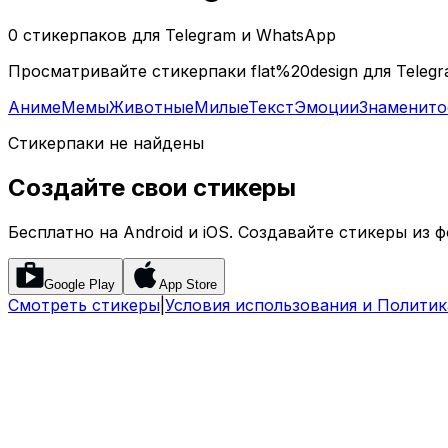
0 стикерпаков для Telegram и WhatsApp
Просматривайте стикерпаки flat%20design для Telegr
Аниме
Мемы
Животные
Милые
Текст
Эмоции
Знаменито
Стикерпаки не найдены
Создайте свои стикеры
Бесплатно на Android и iOS. Создавайте стикеры из ф
Google Play
App Store
Смотреть стикеры
|
Условия использования и Полити