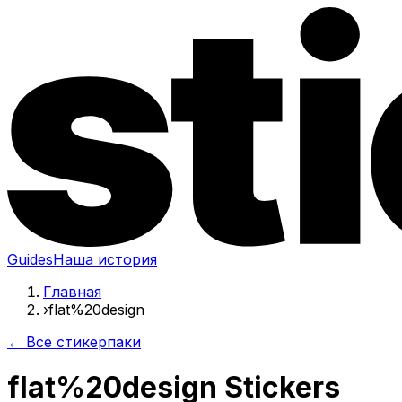
Guides
Наша история
Главная
›
flat%20design
← Все стикерпаки
flat%20design Stickers