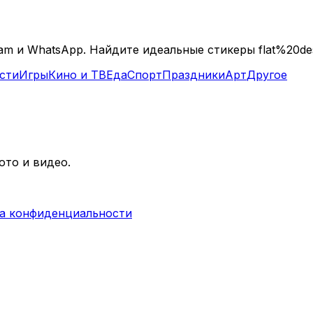
am и WhatsApp. Найдите идеальные стикеры flat%20des
сти
Игры
Кино и ТВ
Еда
Спорт
Праздники
Арт
Другое
ото и видео.
ка конфиденциальности