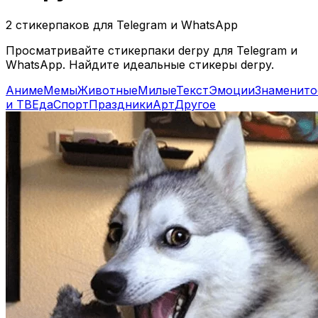
2 стикерпаков для Telegram и WhatsApp
Просматривайте стикерпаки derpy для Telegram и
WhatsApp. Найдите идеальные стикеры derpy.
Аниме
Мемы
Животные
Милые
Текст
Эмоции
Знаменито
и ТВ
Еда
Спорт
Праздники
Арт
Другое