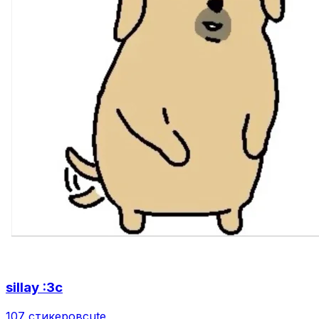
sillay :3c
107 стикеров
cute