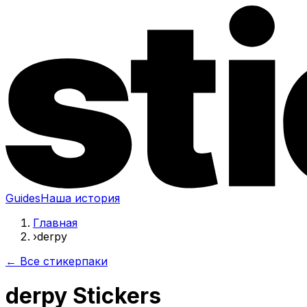
Guides
Наша история
Главная
›
derpy
← Все стикерпаки
derpy Stickers