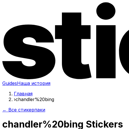
Guides
Наша история
Главная
›
chandler%20bing
← Все стикерпаки
chandler%20bing Stickers