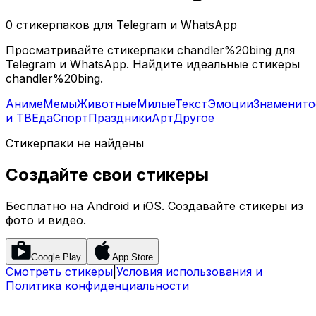
0 стикерпаков для Telegram и WhatsApp
Просматривайте стикерпаки chandler%20bing для
Telegram и WhatsApp. Найдите идеальные стикеры
chandler%20bing.
Аниме
Мемы
Животные
Милые
Текст
Эмоции
Знаменито
и ТВ
Еда
Спорт
Праздники
Арт
Другое
Стикерпаки не найдены
Создайте свои стикеры
Бесплатно на Android и iOS. Создавайте стикеры из
фото и видео.
Google Play
App Store
Смотреть стикеры
|
Условия использования и
Политика конфиденциальности