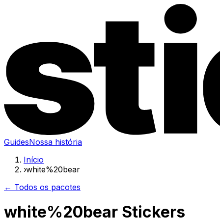
Guides
Nossa história
Início
›
white%20bear
← Todos os pacotes
white%20bear Stickers