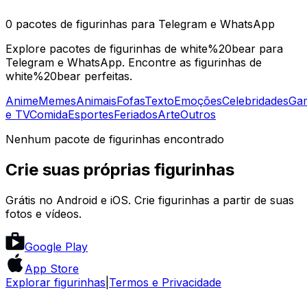
0 pacotes de figurinhas para Telegram e WhatsApp
Explore pacotes de figurinhas de white%20bear para
Telegram e WhatsApp. Encontre as figurinhas de
white%20bear perfeitas.
Anime
Memes
Animais
Fofas
Texto
Emoções
Celebridades
Ga
e TV
Comida
Esportes
Feriados
Arte
Outros
Nenhum pacote de figurinhas encontrado
Crie suas próprias figurinhas
Grátis no Android e iOS. Crie figurinhas a partir de suas
fotos e vídeos.
Google Play
App Store
Explorar figurinhas
|
Termos e Privacidade