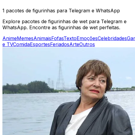
1 pacotes de figurinhas para Telegram e WhatsApp
Explore pacotes de figurinhas de wet para Telegram e
WhatsApp. Encontre as figurinhas de wet perfeitas.
Anime
Memes
Animais
Fofas
Texto
Emoções
Celebridades
Ga
e TV
Comida
Esportes
Feriados
Arte
Outros