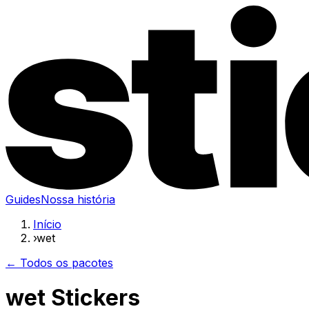
Guides
Nossa história
Início
›
wet
← Todos os pacotes
wet Stickers