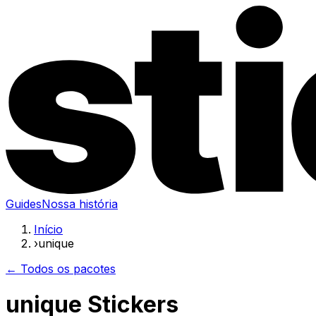
Guides
Nossa história
Início
›
unique
← Todos os pacotes
unique Stickers