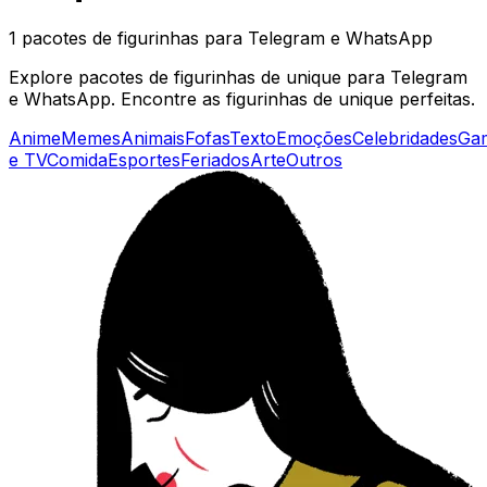
1 pacotes de figurinhas para Telegram e WhatsApp
Explore pacotes de figurinhas de unique para Telegram
e WhatsApp. Encontre as figurinhas de unique perfeitas.
Anime
Memes
Animais
Fofas
Texto
Emoções
Celebridades
Ga
e TV
Comida
Esportes
Feriados
Arte
Outros