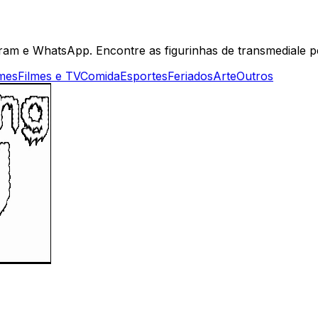
ram e WhatsApp. Encontre as figurinhas de transmediale pe
mes
Filmes e TV
Comida
Esportes
Feriados
Arte
Outros