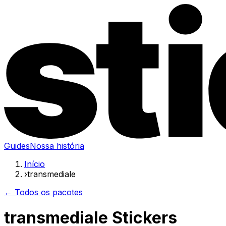
Guides
Nossa história
Início
›
transmediale
← Todos os pacotes
transmediale Stickers