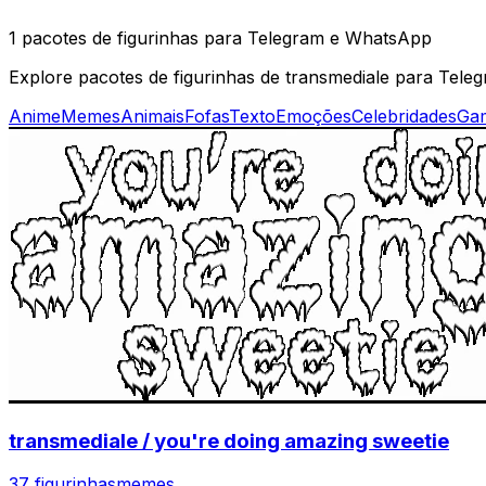
1 pacotes de figurinhas para Telegram e WhatsApp
Explore pacotes de figurinhas de transmediale para Teleg
Anime
Memes
Animais
Fofas
Texto
Emoções
Celebridades
Ga
transmediale / you're doing amazing sweetie
37 figurinhas
memes