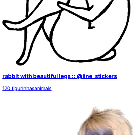
rabbit with beautiful legs :: @line_stickers
120 figurinhas
animals