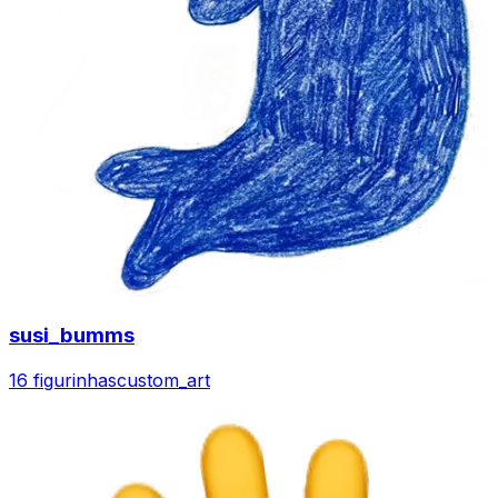
susi_bumms
16 figurinhas
custom_art