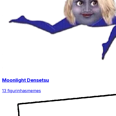
Moonlight Densetsu
13 figurinhas
memes