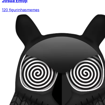
Josua Emoji
120 figurinhas
memes