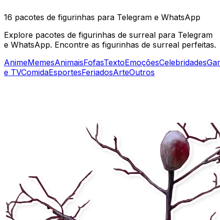
16 pacotes de figurinhas para Telegram e WhatsApp
Explore pacotes de figurinhas de surreal para Telegram
e WhatsApp. Encontre as figurinhas de surreal perfeitas.
Anime
Memes
Animais
Fofas
Texto
Emoções
Celebridades
Ga
e TV
Comida
Esportes
Feriados
Arte
Outros