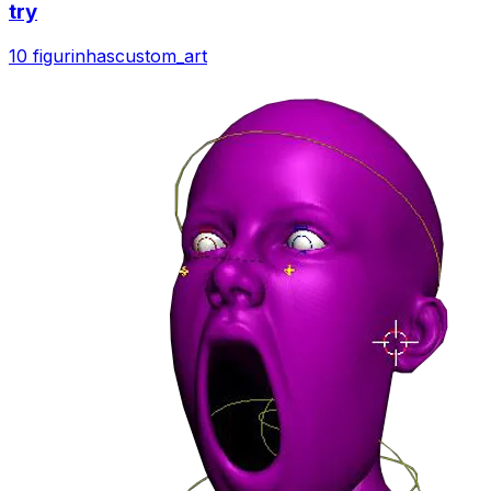
try
10 figurinhas
custom_art