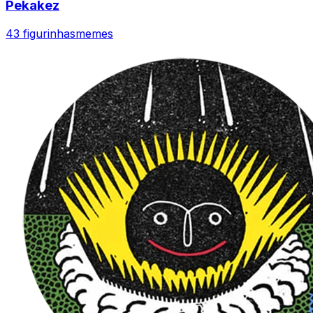
Pekakez
43 figurinhas
memes