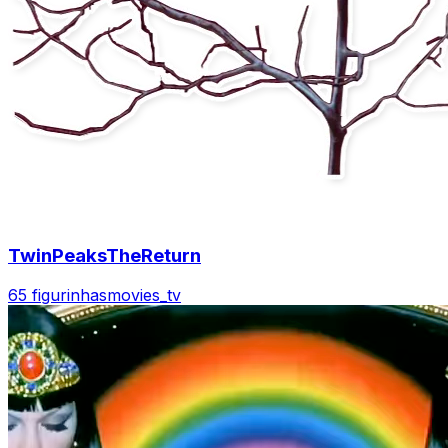
TwinPeaksTheReturn
65 figurinhas
movies_tv