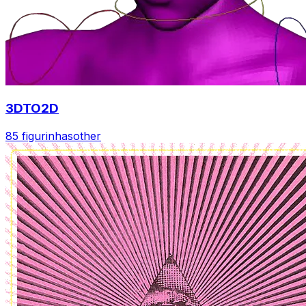
3DTO2D
85 figurinhas
other