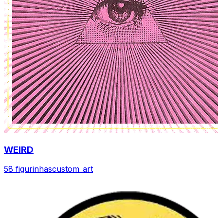
WEIRD
58 figurinhas
custom_art