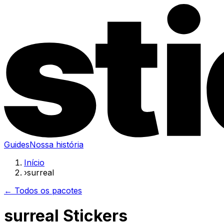
Guides
Nossa história
Início
›
surreal
← Todos os pacotes
surreal Stickers