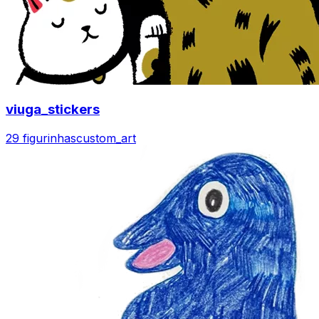
viuga_stickers
29 figurinhas
custom_art