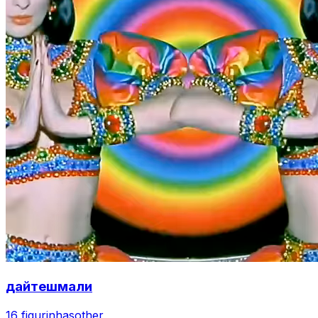
дайтешмали
16 figurinhas
other