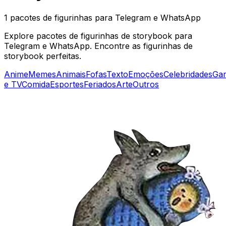
1 pacotes de figurinhas para Telegram e WhatsApp
Explore pacotes de figurinhas de storybook para
Telegram e WhatsApp. Encontre as figurinhas de
storybook perfeitas.
Anime
Memes
Animais
Fofas
Texto
Emoções
Celebridades
Ga
e TV
Comida
Esportes
Feriados
Arte
Outros