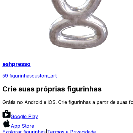
eshpresso
59 figurinhas
custom_art
Crie suas próprias figurinhas
Grátis no Android e iOS. Crie figurinhas a partir de suas f
Google Play
App Store
Explorar figurinhas
|
Termos e Privacidade