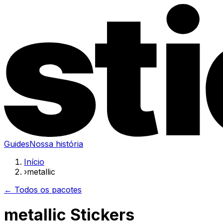
Guides
Nossa história
Início
›
metallic
← Todos os pacotes
metallic Stickers