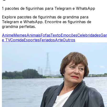
1 pacotes de figurinhas para Telegram e WhatsApp
Explore pacotes de figurinhas de grandma para
Telegram e WhatsApp. Encontre as figurinhas de
grandma perfeitas.
Anime
Memes
Animais
Fofas
Texto
Emoções
Celebridades
Ga
e TV
Comida
Esportes
Feriados
Arte
Outros