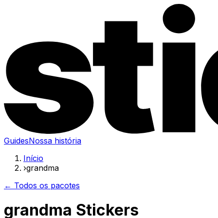
Guides
Nossa história
Início
›
grandma
← Todos os pacotes
grandma Stickers