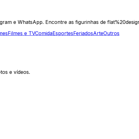
egram e WhatsApp. Encontre as figurinhas de flat%20design
mes
Filmes e TV
Comida
Esportes
Feriados
Arte
Outros
otos e vídeos.