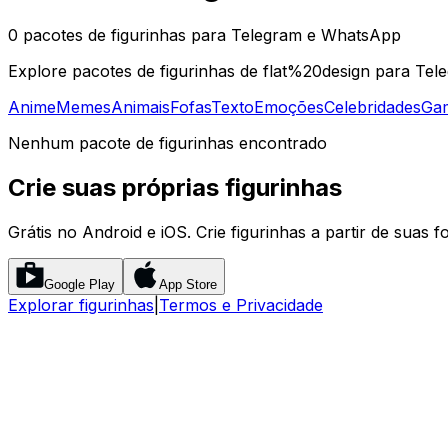
0 pacotes de figurinhas para Telegram e WhatsApp
Explore pacotes de figurinhas de flat%20design para Tel
Anime
Memes
Animais
Fofas
Texto
Emoções
Celebridades
Ga
Nenhum pacote de figurinhas encontrado
Crie suas próprias figurinhas
Grátis no Android e iOS. Crie figurinhas a partir de suas f
Google Play
App Store
Explorar figurinhas
|
Termos e Privacidade