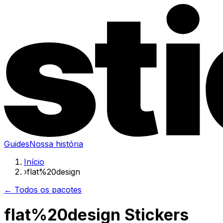
Guides
Nossa história
Início
›
flat%20design
← Todos os pacotes
flat%20design Stickers