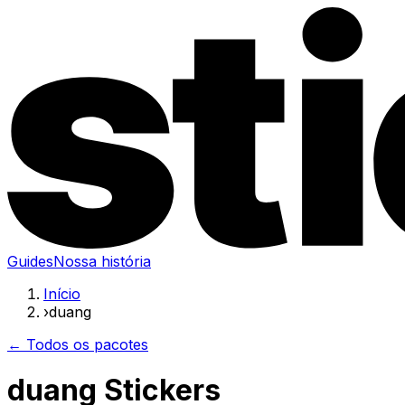
Guides
Nossa história
Início
›
duang
← Todos os pacotes
duang Stickers