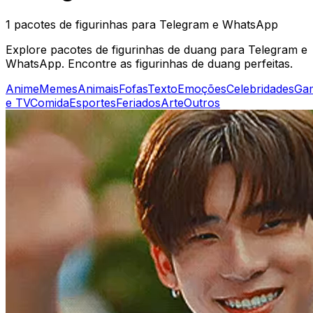
1 pacotes de figurinhas para Telegram e WhatsApp
Explore pacotes de figurinhas de duang para Telegram e
WhatsApp. Encontre as figurinhas de duang perfeitas.
Anime
Memes
Animais
Fofas
Texto
Emoções
Celebridades
Ga
e TV
Comida
Esportes
Feriados
Arte
Outros