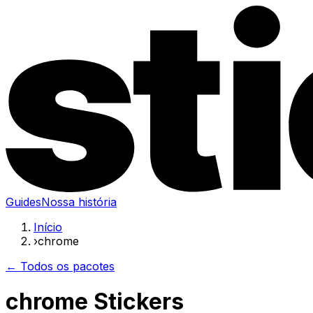
Guides
Nossa história
Início
›
chrome
← Todos os pacotes
chrome Stickers