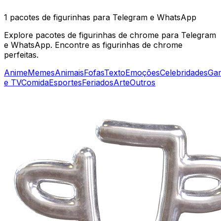
1 pacotes de figurinhas para Telegram e WhatsApp
Explore pacotes de figurinhas de chrome para Telegram
e WhatsApp. Encontre as figurinhas de chrome
perfeitas.
Anime
Memes
Animais
Fofas
Texto
Emoções
Celebridades
Ga
e TV
Comida
Esportes
Feriados
Arte
Outros