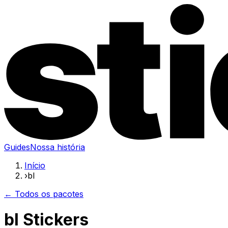
Guides
Nossa história
Início
›
bl
← Todos os pacotes
bl Stickers