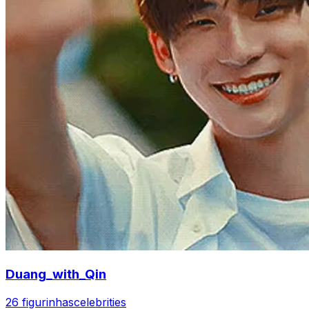
Duang_with_Qin
26 figurinhas
celebrities