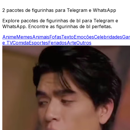
2 pacotes de figurinhas para Telegram e WhatsApp
Explore pacotes de figurinhas de bl para Telegram e
WhatsApp. Encontre as figurinhas de bl perfeitas.
Anime
Memes
Animais
Fofas
Texto
Emoções
Celebridades
Ga
e TV
Comida
Esportes
Feriados
Arte
Outros