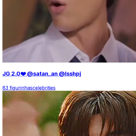
JG 2.0❤️ @satan_an @lsshpj
83 figurinhas
celebrities