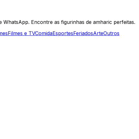
e WhatsApp. Encontre as figurinhas de amharic perfeitas.
mes
Filmes e TV
Comida
Esportes
Feriados
Arte
Outros