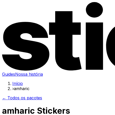
Guides
Nossa história
Início
›
amharic
← Todos os pacotes
amharic Stickers