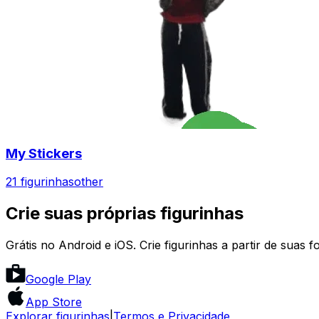
My Stickers
21 figurinhas
other
Crie suas próprias figurinhas
Grátis no Android e iOS. Crie figurinhas a partir de suas f
Google Play
App Store
Explorar figurinhas
|
Termos e Privacidade