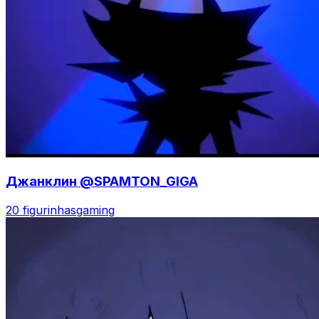
Джанклин @SPAMTON_GIGA
20 figurinhas
gaming