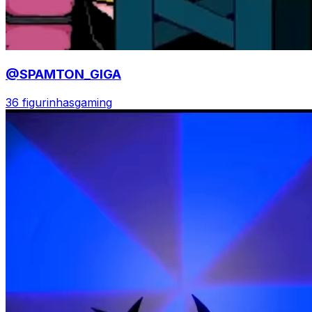
@SPAMTON_GIGA
36 figurinhas
gaming