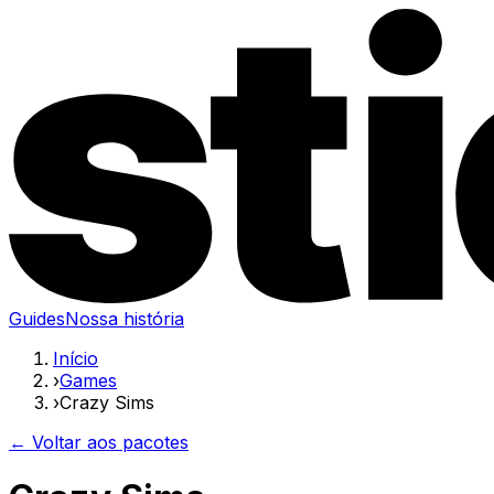
Guides
Nossa história
Início
›
Games
›
Crazy Sims
← Voltar aos pacotes