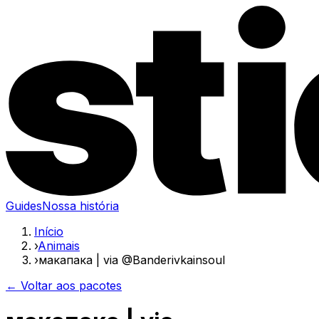
Guides
Nossa história
Início
›
Animais
›
макапака | via @Banderivkainsoul
← Voltar aos pacotes