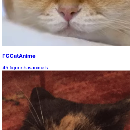
FGCatAnime
45 figurinhas
animals