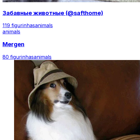
Забавные животные (@safthome)
119 figurinhas
animals
animals
Mergen
80 figurinhas
animals