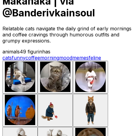
макапака | via
@Banderivkainsoul
Relatable cats navigate the daily grind of early mornings
and coffee cravings through humorous outfits and
grumpy expressions.
animals
49 figurinhas
cats
funny
coffee
morning
mood
memes
feline