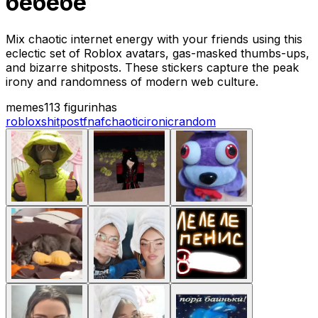
бебебе
Mix chaotic internet energy with your friends using this
eclectic set of Roblox avatars, gas-masked thumbs-ups,
and bizarre shitposts. These stickers capture the peak
irony and randomness of modern web culture.
memes
113 figurinhas
roblox
shitpost
fnaf
chaotic
ironic
random