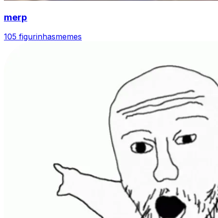
merp
105 figurinhas
memes