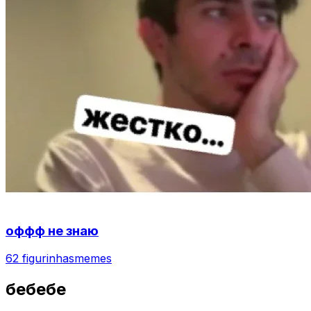
оффф не знаю
62 figurinhas
memes
бебебе