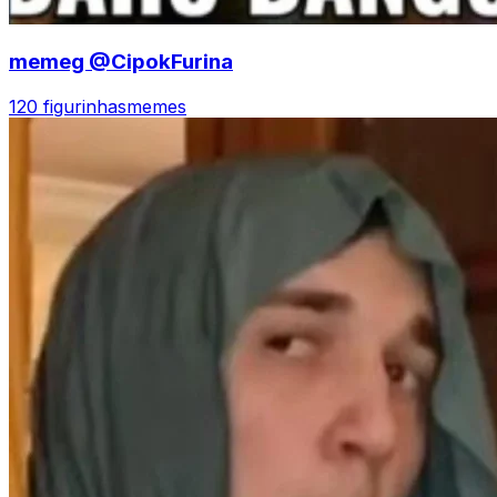
memeg @CipokFurina
120 figurinhas
memes