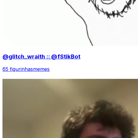
@glitch_wraith :: @fStikBot
65 figurinhas
memes