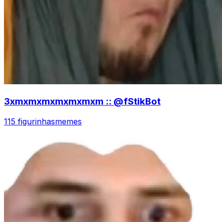
3xmxmxmxmxmxmxm :: @fStikBot
115 figurinhas
memes