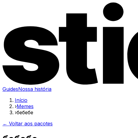
Guides
Nossa história
Início
›
Memes
›
бебебе
← Voltar aos pacotes