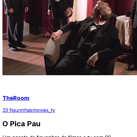
TheRoom
33 figurinhas
movies_tv
O Pica Pau