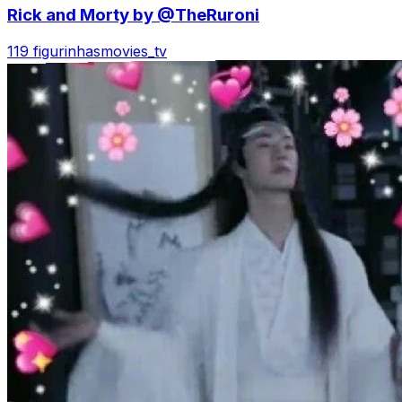
Rick and Morty by @TheRuroni
119 figurinhas
movies_tv