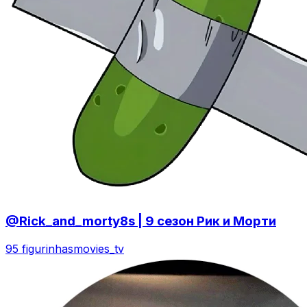
@Rick_and_morty8s | 9 сезон Рик и Морти
95 figurinhas
movies_tv