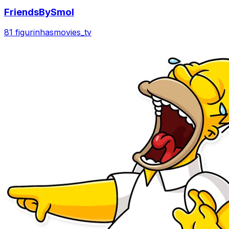
FriendsBySmol
81 figurinhas
movies_tv