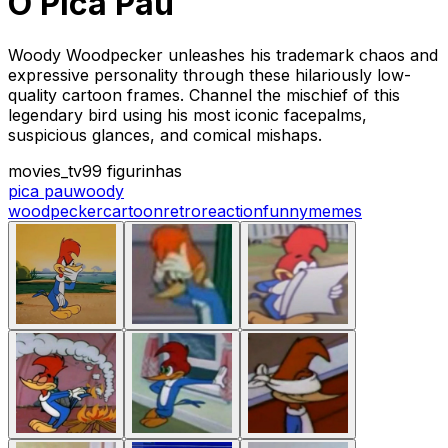
O Pica Pau
Woody Woodpecker unleashes his trademark chaos and
expressive personality through these hilariously low-
quality cartoon frames. Channel the mischief of this
legendary bird using his most iconic facepalms,
suspicious glances, and comical mishaps.
movies_tv
99 figurinhas
pica pau
woody
woodpecker
cartoon
retro
reaction
funny
memes