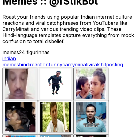
Memes :: @fStikBot
Roast your friends using popular Indian internet culture
reactions and viral catchphrases from YouTubers like
CarryMinati and various trending video clips. These
Hindi-language templates capture everything from mock
confusion to total disbelief.
memes
24 figurinhas
indian
memes
hindi
reaction
funny
carryminati
viral
shitposting