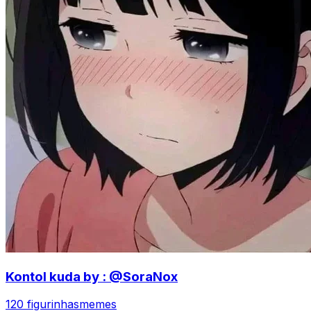
Kontol kuda by : @SoraNox
120 figurinhas
memes