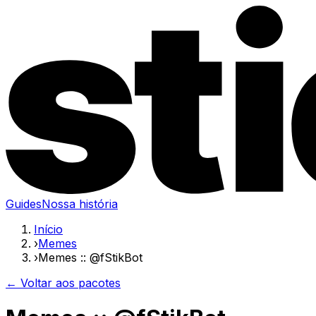
Guides
Nossa história
Início
›
Memes
›
Memes :: @fStikBot
← Voltar aos pacotes