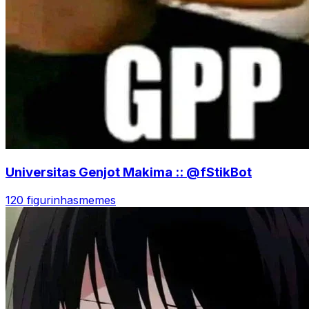
Universitas Genjot Makima :: @fStikBot
120 figurinhas
memes