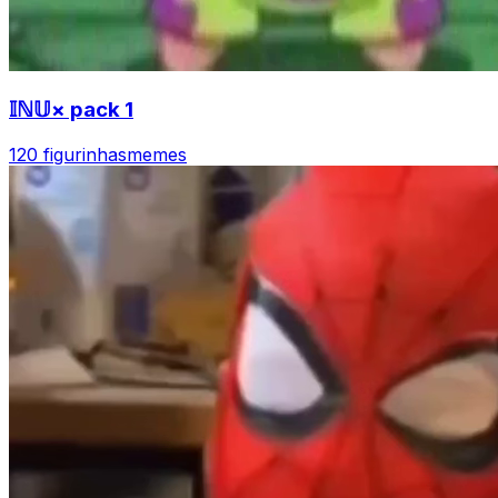
𝕀ℕ𝕌× pack 1
120 figurinhas
memes