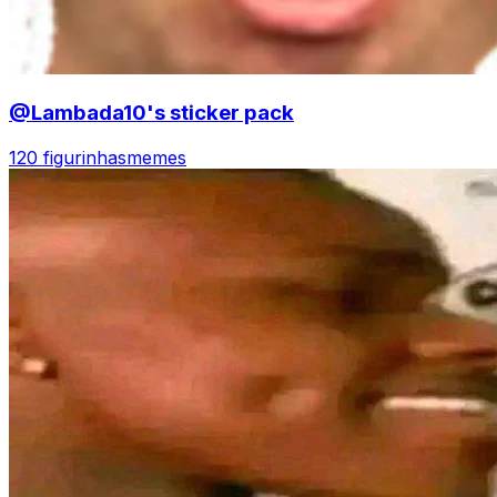
@Lambada10's sticker pack
120 figurinhas
memes