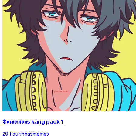
𝕯𝖔𝖗𝖆𝖊𝖒𝖔𝖓s kang pack 1
29 figurinhas
memes