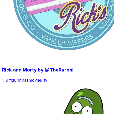
Rick and Morty by @TheRuroni
119 figurinhas
movies_tv