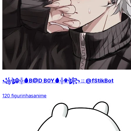
꧁ঔৣ☬╬🩸B@D B0Y🩸╬☬ঔৣ꧂ :: @fStikBot
120 figurinhas
anime