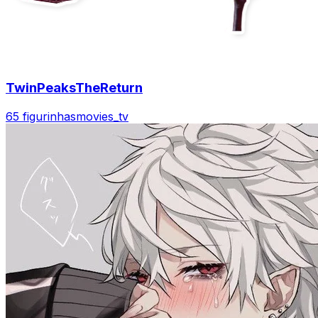
TwinPeaksTheReturn
65 figurinhas
movies_tv