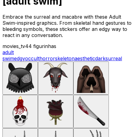
[adult swim]
Embrace the surreal and macabre with these Adult
Swim-inspired graphics. From skeletal hand gestures to
bleeding symbols, these stickers offer an edgy way to
react in any conversation.
movies_tv
44 figurinhas
adult
swim
edgy
occult
horror
skeleton
aesthetic
dark
surreal