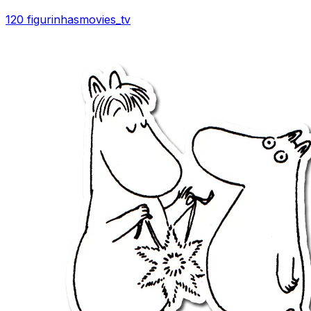
120 figurinhas
movies_tv