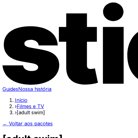
Guides
Nossa história
Início
›
Filmes e TV
›
[adult swim]
← Voltar aos pacotes