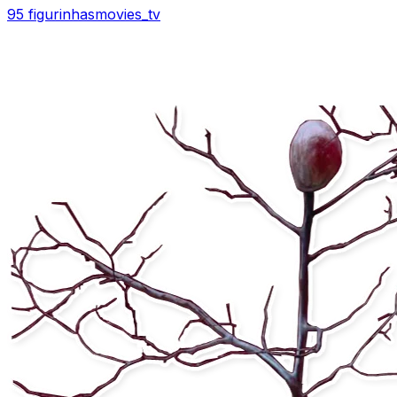
95 figurinhas
movies_tv