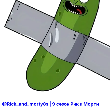
@Rick_and_morty8s | 9 сезон Рик и Морти