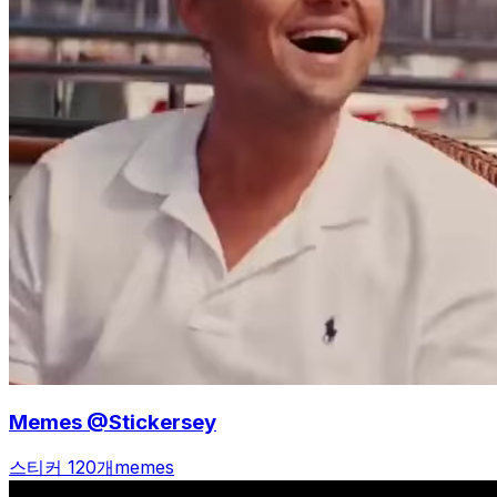
Memes @Stickersey
스티커 120개
memes