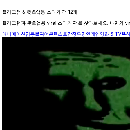
텔레그램 & 왓츠앱용 스티커 팩 12개
텔레그램과 왓츠앱용 viral 스티커 팩을 찾아보세요. 나만의 vi
애니메이션
밈
동물
귀여운
텍스트
감정
유명인
게임
영화 & TV
음