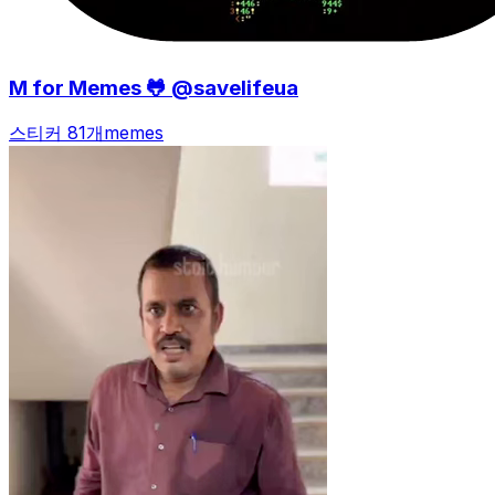
M for Memes 🐸 @savelifeua
스티커 81개
memes