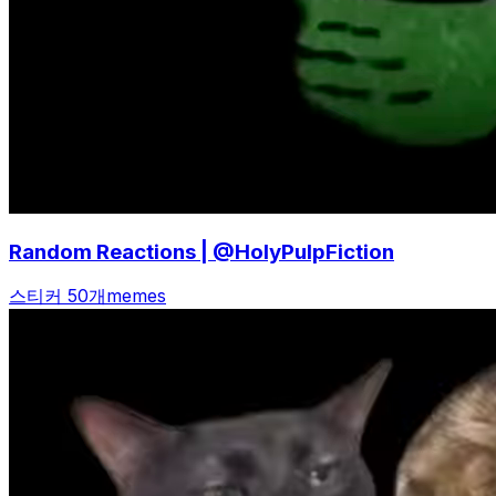
Random Reactions | @HolyPulpFiction
스티커 50개
memes