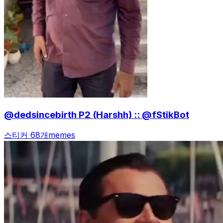
@dedsincebirth P2 (Harshh) :: @fStikBot
스티커 68개
memes