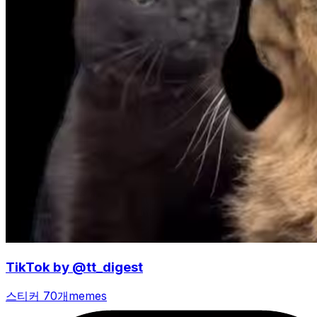
TikTok by @tt_digest
스티커 70개
memes